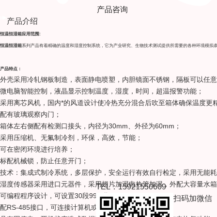
产品咨询
产品介绍
恒温恒湿箱
应用范围:
恒温恒湿箱
系列产品有着精确的温度和湿度控制系统，它为产业研究、生物技术测试提供所需要的各种环境模拟
产品特点：
外壳采用冷轧钢板制造，表面静电喷塑，内胆镜面不锈钢，隔板可以任意
微电脑智能控制，液晶显示控制温度，湿度，时间，超温报警功能；
采用离芯风机，国内*的风道设计使冷热充分混合后吹至箱体确保温度更
配有玻璃观察内门；
箱体左右侧配有检测口接头，内径为30mm、外径为60mm；
采用压缩机、无氟制冷剂，环保，高效，节能；
可在密闭环境进行培养；
标配机械锁，防止任意开门；
技术：集成式制冷系统，多层保护，安全运行有效自行检定，采用无能耗
湿度传感器采用进口元器件，采用翅片加湿电热管加湿，外配大容量水箱
TEL：15921550609
可编程程序设计，可设置30段99周期；
扫码加微信
配RS-485接口，可连接计算机或记录仪；