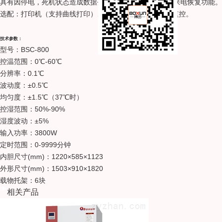
具有因停电，死机状态造成数据丢失而保护的参数记忆，来电恢复功能。
选配：打印机（支持曲线打印）、GPRS短信报警、电脑监控。
技术参数：
型号：BSC-800
控温范围：0℃-60℃
分辨率：0.1℃
波动度：±0.5℃
均匀度：±1
.5
℃
（37℃时）
控湿范围：50%-90%
湿度波动：±5%
输入功率：3800W
定时范围：0-9999分钟
内胆尺寸(mm)：1220×585×1123
外形尺寸(mm)：1503×910×1820
载物托架：6块
相关产品