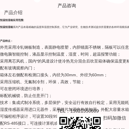
产品咨询
产品介绍
恒温恒湿箱
应用范围:
恒温恒湿箱
系列产品有着精确的温度和湿度控制系统，它为产业研究、生物技术测试提供所需要的各种环境模拟
产品特点：
外壳采用冷轧钢板制造，表面静电喷塑，内胆镜面不锈钢，隔板可以任意
微电脑智能控制，液晶显示控制温度，湿度，时间，超温报警功能；
采用离芯风机，国内*的风道设计使冷热充分混合后吹至箱体确保温度更
配有玻璃观察内门；
箱体左右侧配有检测口接头，内径为30mm、外径为60mm；
采用压缩机、无氟制冷剂，环保，高效，节能；
可在密闭环境进行培养；
标配机械锁，防止任意开门；
技术：集成式制冷系统，多层保护，安全运行有效自行检定，采用无能耗
湿度传感器采用进口元器件，采用翅片加湿电热管加湿，外配大容量水箱
TEL：15921550609
可编程程序设计，可设置30段99周期；
扫码加微信
配RS-485接口，可连接计算机或记录仪；