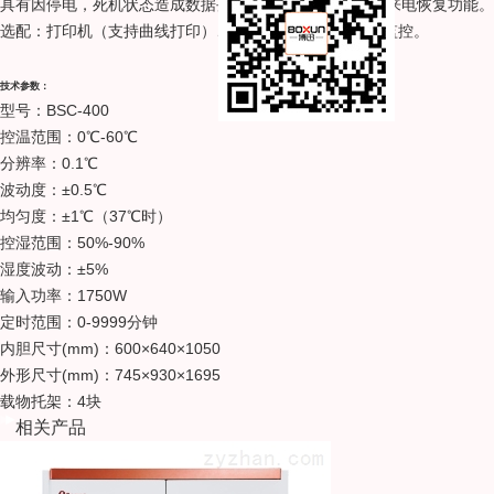
具有因停电，死机状态造成数据丢失而保护的参数记忆，来电恢复功能。
选配：打印机（支持曲线打印）、GPRS短信报警、电脑监控。
技术参数：
型号：BSC-400
控温范围：0℃-60℃
分辨率：0.1℃
波动度：±0.5℃
均匀度：±1℃
（37℃时）
控湿范围：50%-90%
湿度波动：±5%
输入功率：1750W
定时范围：0-9999分钟
内胆尺寸(mm)：600×640×1050
外形尺寸(mm)：745×930×1695
载物托架：4块
相关产品