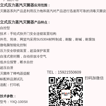
立式压力蒸汽灭菌器
应用范围：
灭菌器系列产品是利用压力饱和蒸汽对产品进行迅速而可靠的消毒灭菌设
立式压力蒸汽灭菌器
产品特点：
自控型
技术：手轮式快开门安全连锁装置结构
SUS304
外壳、筒体、网篮均采用
材料制成，耐酸，耐碱，耐腐蚀
微电脑智能化控制
压力安全联锁装置，超温保护装置
自涨式密封圈，自动排放冷空气
低水位报警，断水自控
超压自泄
TEL：15921550609
灭菌终了蜂鸣器提醒
扫码加微信
标配样品测试孔
选配：打印机
技术参数：
YXQ-100SII
型号：