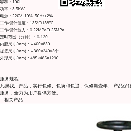
100L
容积：
3.5KW
功率：
220V±10% 50Hz±2%
电源：
/
135℃/138℃
工作
设计温度：
/
0.22MPa/0.25MPa
工作
设计压力：
0-120
定时范围（分钟）：
(mm)
Ф400×830
内腔尺寸
：
(mm)
Ф360×240×3
提篮尺寸
：
个
(mm)
485×485×1290
外形尺寸
：
服务规程
凡属我厂产品，实行包修、包换和包退，保修期壹年。 产品保
服务，全力为用户提供方便。
相关产品