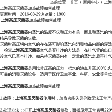
当前位置：
首页
/
新闻中心
/
上海
上海高压灭菌器加热故障如何处理
更新时间：2016-08-29
浏览量：1800
上海高压灭菌器
加热故障如何处理
上海高压灭菌器
内蒸汽的温度不仅和压力有关，而且和蒸汽的饱
结果导致灭菌的失败。
灭菌时高压锅内空气的存在还可影响蒸汽向消毒物品内部的穿透
检查
上海高压灭菌器
空气是否排净的方法是：在排气管的出口
冷空气已基本排净。如果待灭菌器内有一定量的蒸汽之后再排气
上海高压灭菌器
是用比常压高的压力，把水的沸点升至100℃
可靠的消毒灭菌设备，适用于医疗卫生事业、科研、农业等单位
上海高压灭菌器
加热故障如何处理：
1.故障：
上海高压灭菌器
使用时，加热功能失灵导致无法正常产
2.处理方法：:打开
上海高压灭菌器
侧盈，面板显示正常表明22