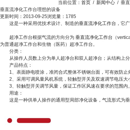
当前位置：
首页
/
新闻中心
/
垂直
垂直流净化工作台理想的设备
更新时间：2013-09-25
浏览量：1785
这是一种采用优技术设计、制造的
垂直流净化工作台
，它广
超净工作台根据气流的方向分为
垂直流净化工作台
（vert
为普通超净工作台和生物（医药）超净工作台。
分类：
从操作人员数上分为单人超净台和双人超净台；从结构上分
产品特点：
1、表面静电喷涂，准闭合式整体不锈钢台面，可有效防止外
2、采用可调风量风机系统，轻触型开关及双速调节电压大小
3、轻触型开关调节风量，保证工作区风速在要求的范围内
用途：
这是一种供单人操作的通用型局部净化设备，气流形式为垂直