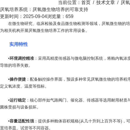
当前位置：
首页
/
技术文章
/
厌氧
厌氧培养系统：厌氧微生物培养的可靠支持​
更新时间：2025-09-04
浏览量：659
在微生物研究、临床检验及食品微生物检测等领域，厌氧微生物的培养
为相关机构开展厌氧微生物培养工作的常用设备。
实用特性
•
环境调控精准
：采用高精度传感器与微电脑控制系统，将舱内氧浓度波
导致的培养失败。
•
操作便捷
：配备触控操作界面，预设多种常见厌氧微生物的培养程
定义氧浓度、温度等指标。
•
运行稳定
：核心部件如气路阀门、催化器、传感器等选用耐用材质
菌株受损与设备损坏。
•
容量适配性强
：提供多种舱体容积规格(从几十升到上百升不等)，
置培养皿、试管等不同容器。